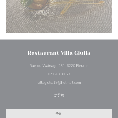
Restaurant Villa Giulia
((新しいウィンド
Rue du Wainage 231, 6220 Fleurus
071 48 80 53
villagiulia19@hotmail.com
ご予約
予約