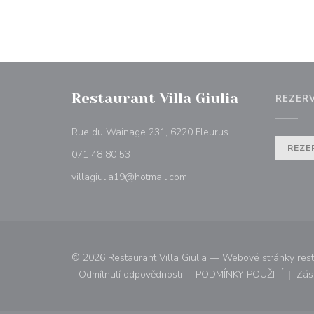
Restaurant Villa Giulia
REZER
((otevře se v novém
Rue du Wainage 231, 6220 Fleurus
REZE
071 48 80 53
villagiulia19@hotmail.com
© 2026 Restaurant Villa Giulia — Webové stránky res
Odmítnutí odpovědnosti
PODMÍNKY POUŽITÍ
Zás
((otevře se v novém okně))
((otevře se v n