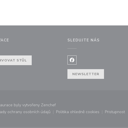
VACE
SLEDUJTE NÁS
 okně))
RVOVAT STŮL
Facebook ((otevře se v nov
NEWSLETTER
((otevře se v novém okně))
taurace byly vytvořeny
Zenchef
ady ochrany osobních údajů
Politika ohledně cookies
Pristupnost
ovém okně))
((otevře se v novém okně))
((otevře se v novém okně))
((otevř