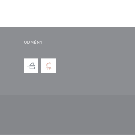
ODMĚNY
ém okně))
e se v novém okně))