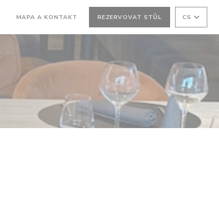
MAPA A KONTAKT
REZERVOVAT STŮL
CS
((OTEVŘE SE V NOVÉM OKNĚ))