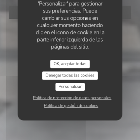
'Personalizar' para gestionar
sus preferencias. Puede
RESERVAR UNA MESA
cambiar sus opciones en
cualquier momento haciendo
clic en el icono de cookie en la
parte inferior izquierda de las
páginas del sitio.
OK, aceptar todas
Denegar todas las cookies
Personalizar
Política de protección de datos personales
Política de gestión de cookies