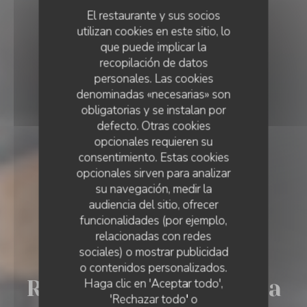
El restaurante y sus socios
utilizan cookies en este sitio, lo
que puede implicar la
recopilación de datos
personales. Las cookies
denominadas «necesarias» son
obligatorias y se instalan por
defecto. Otras cookies
opcionales requieren su
consentimiento. Estas cookies
opcionales sirven para analizar
su navegación, medir la
audiencia del sitio, ofrecer
funcionalidades (por ejemplo,
relacionadas con redes
sociales) o mostrar publicidad
BISTRONOMIA
•
FLEURUS
o contenidos personalizados.
RESTAURANT VILLA GIULIA
Haga clic en 'Aceptar todo',
Restaurant Villa Giulia
'Rechazar todo' o