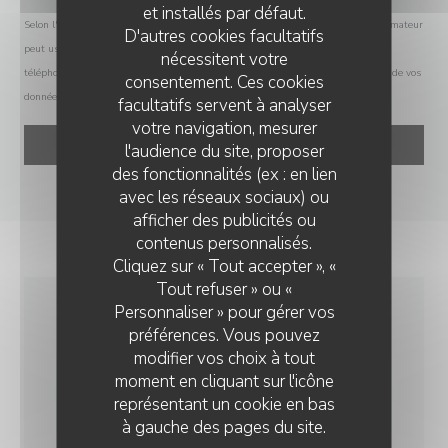
et installés par défaut.
Selon l'article L.223-2 du code de la consommation, il est rappelé que le consommateur
D'autres cookies facultatifs
peut user de son droit à s'inscrire sur la liste d'opposition au démarchage
nécessitent votre
téléphonique Bloctel :
bloctel.gouv.fr
. Pour plus d'informations sur le traitement de vos
consentement. Ces cookies
données, consultez notre
politique de confidentialité
.
facultatifs servent à analyser
votre navigation, mesurer
l'audience du site, proposer
des fonctionnalités (ex : en lien
avec les réseaux sociaux) ou
afficher des publicités ou
RESTAURANT VILLA GIULIA
contenus personnalisés.
Cliquez sur « Tout accepter », «
Tout refuser » ou «
Personnaliser » pour gérer vos
INFOS PRATIQUES
préférences. Vous pouvez
modifier vos choix à tout
moment en cliquant sur l'icône
CUISINE
représentant un cookie en bas
Belle cuisine italienne
à gauche des pages du site.