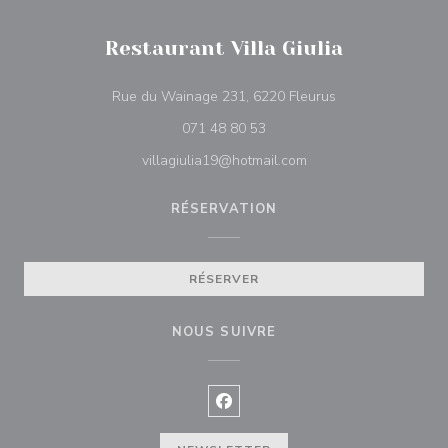
Restaurant Villa Giulia
((ouvre une nouvel
Rue du Wainage 231, 6220 Fleurus
071 48 80 53
villagiulia19@hotmail.com
RÉSERVATION
RÉSERVER
NOUS SUIVRE
Facebook ((ouvre une nouvelle f