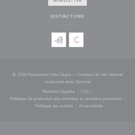
NEWSLETTER
DISTINCTIONS
© 2026 Restaurant Villa Giulia — Création de site internet
((ouvre une nouvelle fe
restaurant avec
Zenchef
Mentions légales
CGU
((ouvre une nouvelle fenêtre))
((ouvre une nouvelle fenê
Politique de protection des données à caractère personnel
((ouvre une nouvelle fenêtre))
Politique de cookies
Accessibilite
((ouvre une nouvelle fenêtre))
((ouvre une nouvelle fe